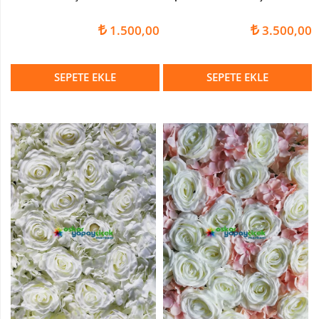
YAPAY
1.500,00
3.500,00
ARANJ
NİKAH
SÖZ
SEPETE EKLE
SEPETE EKLE
ARANJMANLARI
CAM
İÇİNDE
ARANJMAN
SANDIK
ARANJMANLAR
BOTANİK
ARANJMANLAR
SERAMİKLİ
ARANJMAN
SERAMİK
KAPLAR