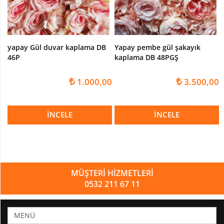
yapay Gül duvar kaplama DB
Yapay pembe gül şakayık
46P
kaplama DB 48PGŞ
1.000,00
3.500,00
İNCELE
İNCELE
MÜŞTERİ HİZMETLERİ
0532 211 67 11