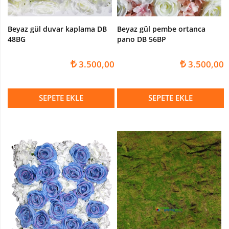
METAL
SAKSILAR
Beyaz gül duvar kaplama DB
Beyaz gül pembe ortanca
FİBER
48BG
pano DB 56BP
SAKSILAR
3.500,00
3.500,00
ÇİÇEKLİ
-
MEYVELİ
SEPETE EKLE
SEPETE EKLE
AĞAÇ
Yapay
KİRAZ
Ağacı
Yapay
SAKURA
Ağaç
Yapay
MUZ
Ağacı