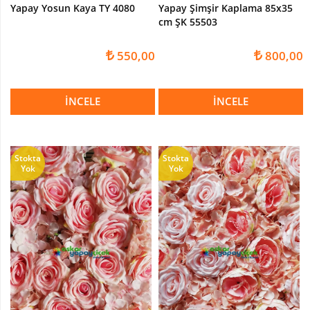
Yapay Yosun Kaya TY 4080
Yapay Şimşir Kaplama 85x35
cm ŞK 55503
550,00
800,00
İNCELE
İNCELE
Stokta
Stokta
Yok
Yok