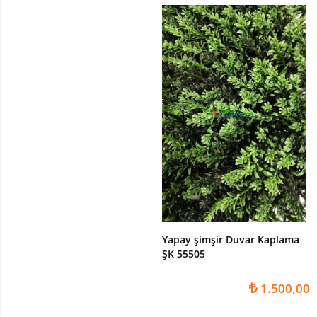
Paşakılıcı-
sansaverya
Yapay
Top
Şimşir
Şeflore
-
Schefflera
Ağaç
YAPAY
ÇİÇEK
Yapay
Çiçekli
Bitki
Yapay şimşir Duvar Kaplama
ŞK 55505
Yapay
Buket
1.500,00
Çiçek
Yapay