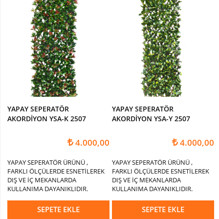
Yapay
Erik
Ağacı
Yapay
Limon
Ağacı
Yapay
Manolya
Ağaç
YAPAY SEPERATÖR
YAPAY SEPERATÖR
AKORDİYON YSA-K 2507
AKORDİYON YSA-Y 2507
Yapay
Şeftali
4.000,00
4.000,00
Ağacı
YAPAY SEPERATÖR ÜRÜNÜ ,
YAPAY SEPERATÖR ÜRÜNÜ ,
DİKEY
FARKLI ÖLÇÜLERDE ESNETİLEREK
FARKLI ÖLÇÜLERDE ESNETİLEREK
BAHÇELER
DIŞ VE İÇ MEKANLARDA
DIŞ VE İÇ MEKANLARDA
KULLANIMA DAYANIKLIDIR.
KULLANIMA DAYANIKLIDIR.
SEPETE EKLE
SEPETE EKLE