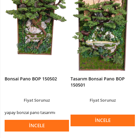
Devetabanı-
Monstera
Yapay
Dracena
Ağaç
Yapay
Hazan
Ağacı
Yapay
Kaktüsler
Bonsai Pano BOP 150502
Tasarım Bonsai Pano BOP
150501
Yapay
Kraton
Bitkisi
Fiyat Sorunuz
Fiyat Sorunuz
Yapay
yapay bonzai pano tasarımı
Palmiye
İNCELE
Ağacı
İNCELE
Yapay