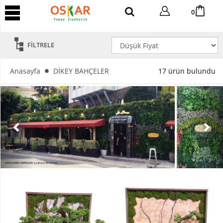
YAPAY
0
AĞAÇ
Yapay
FİLTRELE
Tropik
Ağaç
Anasayfa
DİKEY BAHÇELER
17 ürün bulundu
Yapay
Areka
Ağaç
Yapay
Benjamin
Ağaç
Yapay
Bambu
Yapay
Bonsai
Ağaç
Yapay