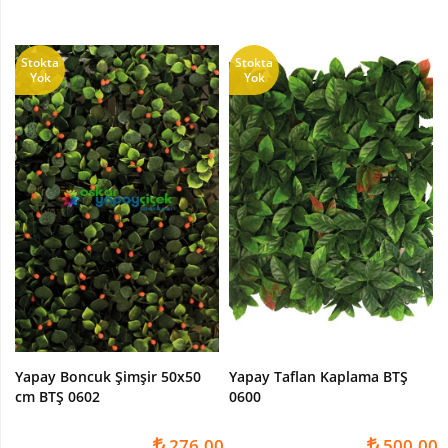
Stokta
Stokta
Yok
Yok
Yapay Boncuk Şimşir 50x50
Yapay Taflan Kaplama BTŞ
cm BTŞ 0602
0600
276,00
500,00