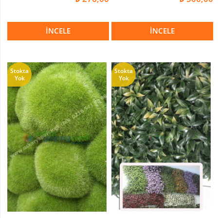
İNCELE
İNCELE
Stokta
Stokta
Yok
Yok