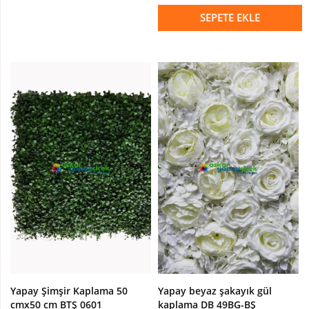
Çiçek
SEPETE EKLE
Yapay
Sarmaşık
YAPRAKLI
ÜRÜNLER
Yapay
Bambu
Yapay
Zeytin
Dal
Yapay
Bitki
Dal
ürünler
Yapay
Yapay Şimşir Kaplama 50
Yapay beyaz şakayık gül
terrerium
cmx50 cm BTŞ 0601
kaplama DB 49BG-BŞ