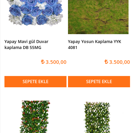
Yapay
Zeytin
Ağacı
Yapay
Zeytin
Dalı
Yapay Mavi gül Duvar
Yapay Yosun Kaplama YYK
kaplama DB 55MG
4081
Yapay
Wisterya
Ağaç
3.500,00
3.500,00
Yapay
PORTAKAL
SEPETE EKLE
SEPETE EKLE
Ağacı
Yapay
BEGONVİL
Ağacı
Yapay
ELMA
Ağacı