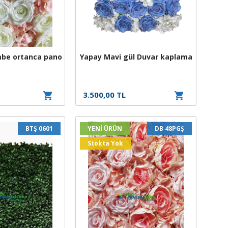
mbe ortanca pano
Yapay Mavi gül Duvar kaplama
3.500,00 TL
BTŞ 0601
YENİ ÜRÜN
DB 48PGŞ
Stokta Yok