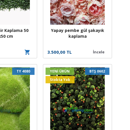
ir Kaplama 50
Yapay pembe gül şakayık
x50 cm
kaplama
3.500,00 TL
İncele
TY 4080
YENİ ÜRÜN
BTŞ 0602
Stokta Yok