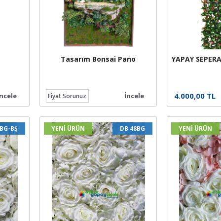
Tasarım Bonsai Pano
YAPAY SEPER
4.000,00 TL
İncele
İncele
Fiyat Sorunuz
9BG-BŞ
YENİ ÜRÜN
DB 48BG
YENİ ÜRÜN