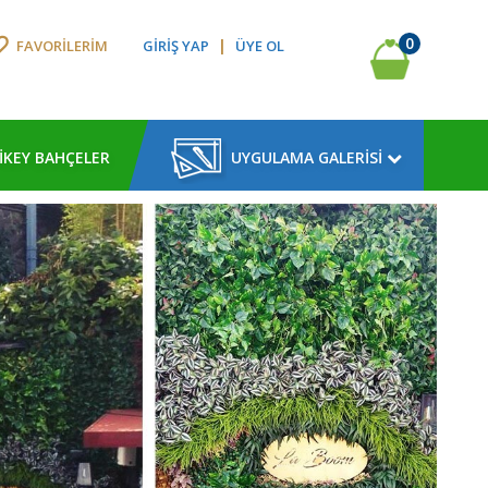
0
|
FAVORİLERİM
GİRİŞ YAP
ÜYE OL
İKEY BAHÇELER
UYGULAMA GALERİSİ