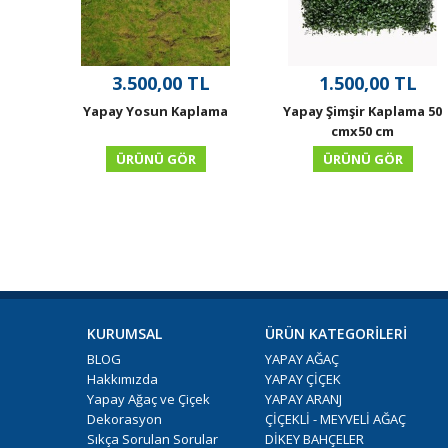
3.500,00 TL
1.500,00 TL
Yapay Yosun Kaplama
Yapay Şimşir Kaplama 50
cmx50 cm
ÜRÜNÜ GÖR
ÜRÜNÜ GÖR
KURUMSAL
ÜRÜN KATEGORİLERİ
BLOG
YAPAY AĞAÇ
Hakkımızda
YAPAY ÇİÇEK
Yapay Ağaç ve Çiçek
YAPAY ARANJ
Dekorasyon
ÇİÇEKLİ - MEYVELİ AĞAÇ
Sıkça Sorulan Sorular
DİKEY BAHÇELER