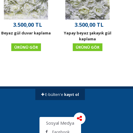
3.500,00 TL
3.500,00 TL
Beyaz gül duvar kaplama
Yapay beyaz şakayık gül
Ya
kaplama
ÜRÜNÜ GÖR
ÜRÜNÜ GÖR
E-bülten'e
kayıt ol
Sosyal Medya
Facebook