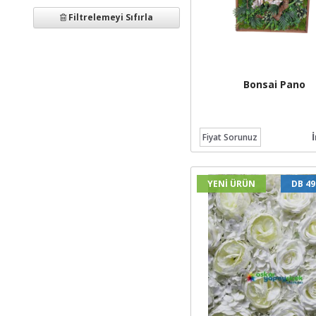
Filtrelemeyi Sıfırla
Bonsai Pano
Fiyat Sorunuz
YENİ ÜRÜN
DB 4