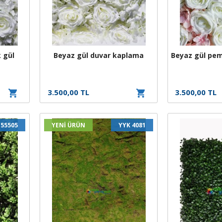
 gül
Beyaz gül duvar kaplama
Beyaz gül pe
3.500,00 TL
3.500,00 TL
 55505
YENİ ÜRÜN
YYK 4081