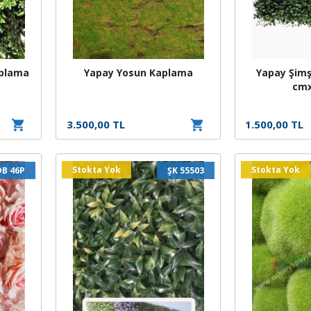
aplama
Yapay Yosun Kaplama
Yapay Şimş
cm
3.500,00 TL
1.500,00 TL
Stokta Yok
Stokta Yok
DB 46P
ŞK 55503