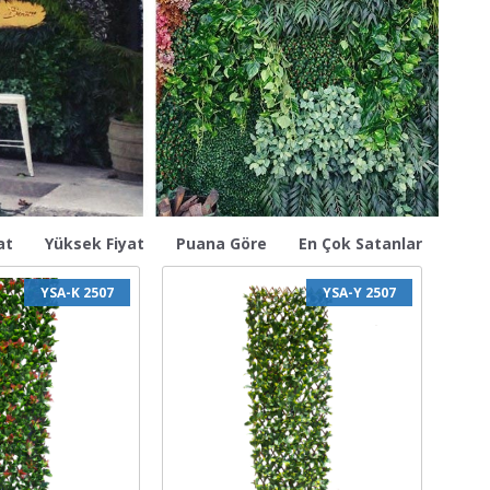
at
Yüksek Fiyat
Puana Göre
En Çok Satanlar
YSA-K 2507
YSA-Y 2507