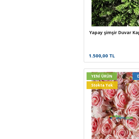
Yapay şimşir Duvar K
1.500,00 TL
YENİ ÜRÜN
Stokta Yok