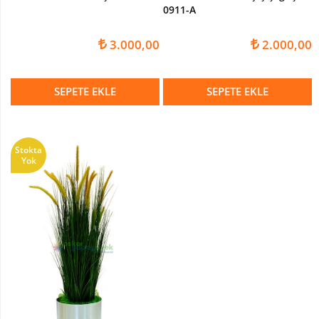
0911-A
YAPAY
ARANJ
3.000,00
2.000,00
NİKAH
SÖZ
ARANJMANLARI
SEPETE EKLE
SEPETE EKLE
CAM
İÇİNDE
ARANJMAN
Stokta
Yok
SANDIK
ARANJMANLAR
BOTANİK
ARANJMANLAR
SERAMİKLİ
ARANJMAN
SERAMİK
KAPLAR