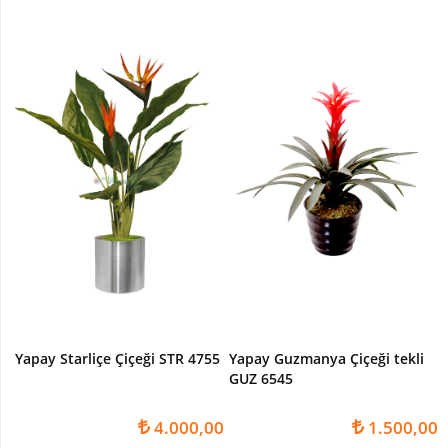
Paşakılıcı-
sansaverya
Yapay
Top
Şimşir
Şeflore
-
Schefflera
Ağaç
YAPAY
ÇİÇEK
Yapay
Çiçekli
Bitki
Yapay Starliçe Çiçeği STR 4755
Yapay Guzmanya Çiçeği tekli
Yapay
GUZ 6545
Buket
Çiçek
4.000,00
1.500,00
Yapay