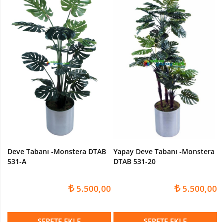
Yapay
Erik
Ağacı
Yapay
Limon
Ağacı
Yapay
Manolya
Ağaç
Yapay
Şeftali
Ağacı
Deve Tabanı -Monstera DTAB
Yapay Deve Tabanı -Monstera
531-A
DTAB 531-20
DİKEY
BAHÇELER
5.500,00
5.500,00
SEPETE EKLE
SEPETE EKLE