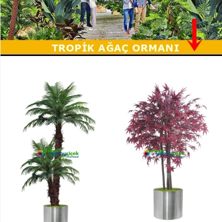
Çiçek
Yapay
Sarmaşık
YAPRAKLI
ÜRÜNLER
Yapay
Bambu
Yapay
Zeytin
Dal
Yapay
Bitki
Dal
ürünler
Yapay
terrerium