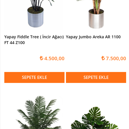
METAL
SAKSILAR
FİBER
SAKSILAR
Yapay Fiddle Tree ( İncir Ağacı)
Yapay Jumbo Areka AR 1100
ÇİÇEKLİ
FT 44 Z100
-
MEYVELİ
AĞAÇ
4.500,00
7.500,00
Yapay
KİRAZ
SEPETE EKLE
SEPETE EKLE
Ağacı
Yapay
SAKURA
Ağaç
Yapay
MUZ
Ağacı