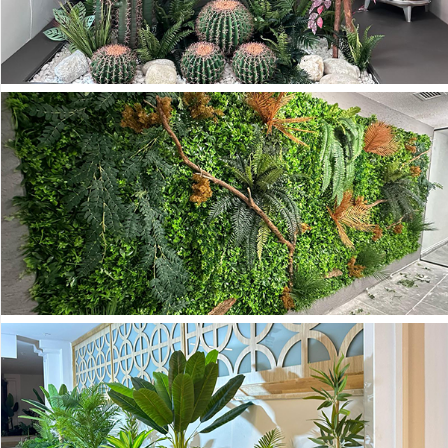
Devetabanı-
Monstera
Yapay
Dracena
Ağaç
Yapay
Hazan
Ağacı
Yapay
Kaktüsler
Yapay
Kraton
Bitkisi
Yapay
Palmiye
Ağacı
Yapay