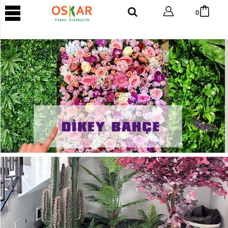
YAPAY
0
AĞAÇ
Yapay
Tropik
Ağaç
Yapay
Areka
Ağaç
Yapay
Benjamin
Ağaç
Yapay
Bambu
Yapay
Bonsai
Ağaç
Yapay