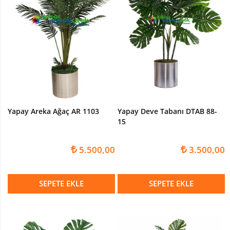
Yapay
Zeytin
Ağacı
Yapay
Zeytin
Dalı
Yapay
Wisterya
Ağaç
Yapay Areka Ağaç AR 1103
Yapay Deve Tabanı DTAB 88-
15
Yapay
PORTAKAL
Ağacı
5.500,00
3.500,00
Yapay
BEGONVİL
SEPETE EKLE
SEPETE EKLE
Ağacı
Yapay
ELMA
Ağacı