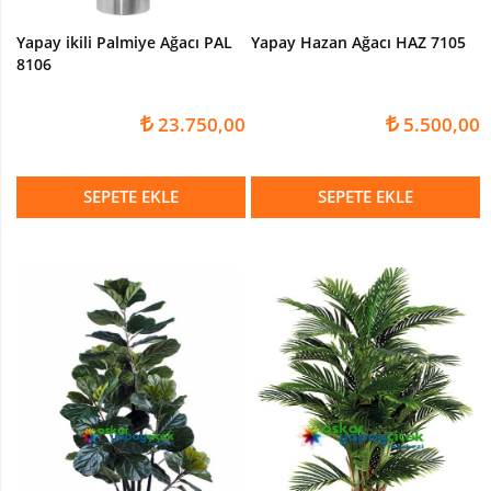
YAPAY
Yapay ikili Palmiye Ağacı PAL
Yapay Hazan Ağacı HAZ 7105
ARANJ
8106
NİKAH
SÖZ
23.750,00
5.500,00
ARANJMANLARI
CAM
SEPETE EKLE
SEPETE EKLE
İÇİNDE
ARANJMAN
SANDIK
ARANJMANLAR
BOTANİK
ARANJMANLAR
SERAMİKLİ
ARANJMAN
SERAMİK
KAPLAR