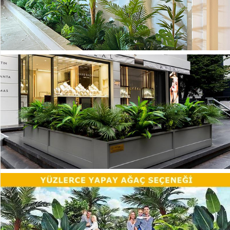
Paşakılıcı-
sansaverya
Yapay
Top
Şimşir
Şeflore
-
Schefflera
Ağaç
YAPAY
ÇİÇEK
Yapay
Çiçekli
Bitki
Yapay
Buket
Çiçek
Yapay