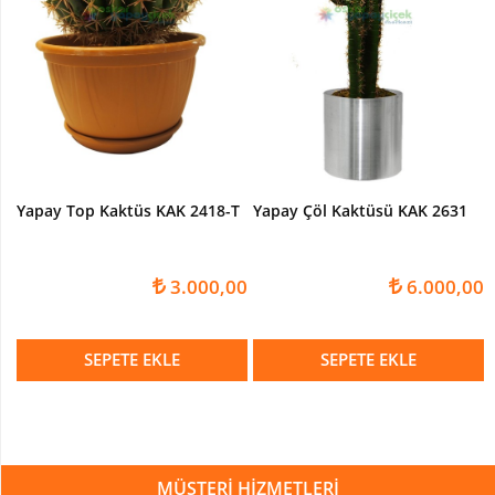
Paşakılıcı-
sansaverya
Yapay
Top
Şimşir
Şeflore
-
Schefflera
Yapay Top Kaktüs KAK 2418-T
Yapay Çöl Kaktüsü KAK 2631
Ağaç
YAPAY
ÇİÇEK
3.000,00
6.000,00
Yapay
Çiçekli
SEPETE EKLE
SEPETE EKLE
Bitki
Yapay
Buket
Çiçek
MÜŞTERİ HİZMETLERİ
Yapay