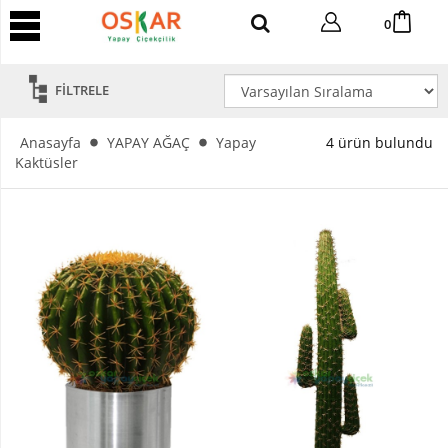
YAPAY
0
AĞAÇ
Yapay
FİLTRELE
Tropik
Ağaç
Anasayfa
YAPAY AĞAÇ
Yapay
4 ürün bulundu
Yapay
Kaktüsler
Areka
Ağaç
Yapay
Benjamin
Ağaç
Yapay
Bambu
Yapay
Bonsai
Ağaç
Yapay