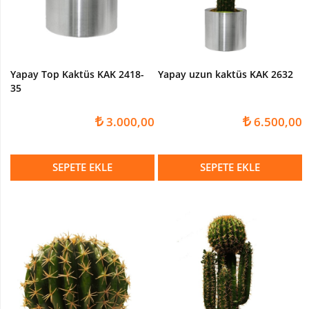
Devetabanı-
Monstera
Yapay
Dracena
Yapay Top Kaktüs KAK 2418-
Yapay uzun kaktüs KAK 2632
Ağaç
35
Yapay
Hazan
3.000,00
6.500,00
Ağacı
Yapay
SEPETE EKLE
SEPETE EKLE
Kaktüsler
Yapay
Kraton
Bitkisi
Yapay
Palmiye
Ağacı
Yapay