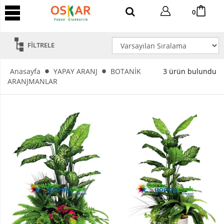
YAPAY
0
AĞAÇ
Yapay
FİLTRELE
Tropik
Ağaç
Anasayfa
YAPAY ARANJ
BOTANİK
3 ürün bulundu
Yapay
ARANJMANLAR
Areka
Ağaç
Yapay
Benjamin
Ağaç
Yapay
Bambu
Yapay
Bonsai
Ağaç
Yapay