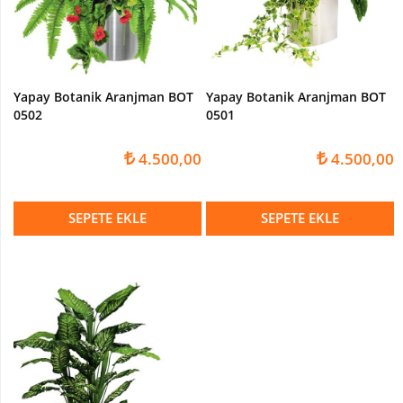
Devetabanı-
Monstera
Yapay
Dracena
Yapay Botanik Aranjman BOT
Yapay Botanik Aranjman BOT
Ağaç
0502
0501
Yapay
Hazan
4.500,00
4.500,00
Ağacı
Yapay
SEPETE EKLE
SEPETE EKLE
Kaktüsler
Yapay
Kraton
Bitkisi
Yapay
Palmiye
Ağacı
Yapay