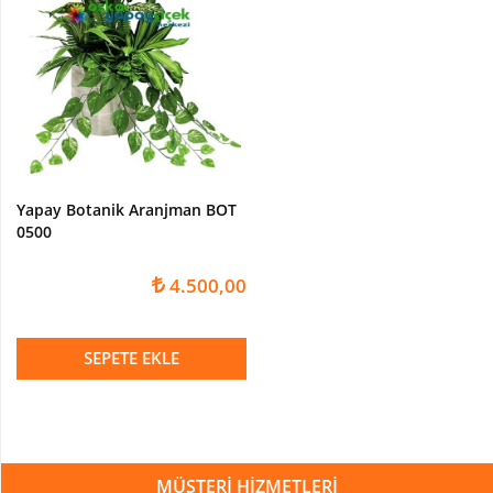
Paşakılıcı-
sansaverya
Yapay
Top
Şimşir
Şeflore
-
Schefflera
Yapay Botanik Aranjman BOT
Ağaç
0500
YAPAY
ÇİÇEK
4.500,00
Yapay
Çiçekli
SEPETE EKLE
Bitki
Yapay
Buket
Çiçek
MÜŞTERİ HİZMETLERİ
Yapay