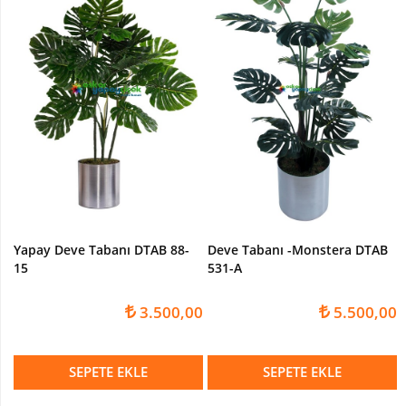
Devetabanı-
Monstera
Yapay
Dracena
Ağaç
Yapay
Hazan
Ağacı
Yapay
Kaktüsler
Yapay Deve Tabanı DTAB 88-
Deve Tabanı -Monstera DTAB
Yapay
15
531-A
Kraton
Bitkisi
3.500,00
5.500,00
Yapay
Palmiye
Ağacı
SEPETE EKLE
SEPETE EKLE
Yapay