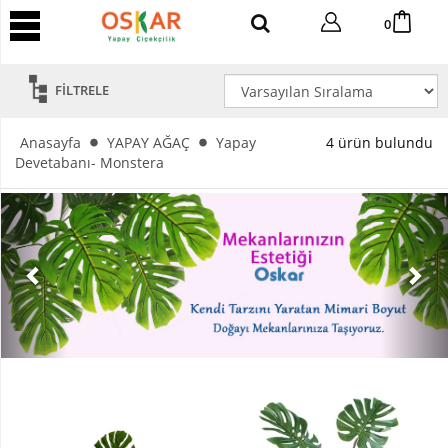
YAPAY
0
AĞAÇ
Yapay
FİLTRELE
Tropik
Ağaç
Anasayfa
YAPAY AĞAÇ
Yapay
4 ürün bulundu
Yapay
Devetabanı- Monstera
Areka
Ağaç
Yapay
Benjamin
Ağaç
Yapay
Bambu
Yapay
Bonsai
Ağaç
Yapay