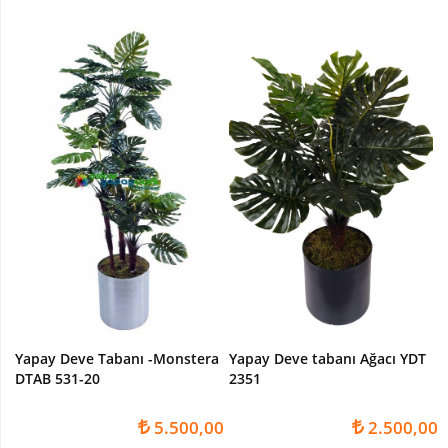
Paşakılıcı-
sansaverya
Yapay
Top
Şimşir
Şeflore
-
Schefflera
Ağaç
YAPAY
ÇİÇEK
Yapay
Çiçekli
Bitki
Yapay Deve Tabanı -Monstera
Yapay Deve tabanı Ağacı YDT
Yapay
DTAB 531-20
2351
Buket
Çiçek
5.500,00
2.500,00
Yapay