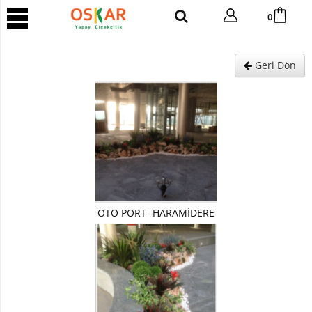
YAPAY
0
AĞAÇ
Yapay
Geri Dön
Tropik
Ağaç
Yapay
Areka
Ağaç
Yapay
Benjamin
Ağaç
Yapay
OTO PORT -HARAMİDERE
Bambu
Yapay
Bonsai
Ağaç
Yapay