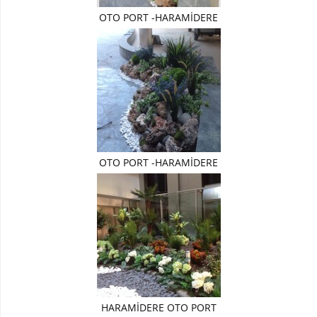
Paşakılıcı-
OTO PORT -HARAMİDERE
sansaverya
Yapay
Top
Şimşir
Şeflore
-
Schefflera
Ağaç
OTO PORT -HARAMİDERE
YAPAY
ÇİÇEK
Yapay
Çiçekli
Bitki
Yapay
Buket
Çiçek
HARAMİDERE OTO PORT
Yapay