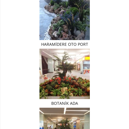
YAPAY
ARANJ
NİKAH
SÖZ
ARANJMANLARI
HARAMİDERE OTO PORT
CAM
İÇİNDE
ARANJMAN
SANDIK
ARANJMANLAR
BOTANİK
ARANJMANLAR
SERAMİKLİ
BOTANİK ADA
ARANJMAN
SERAMİK
KAPLAR