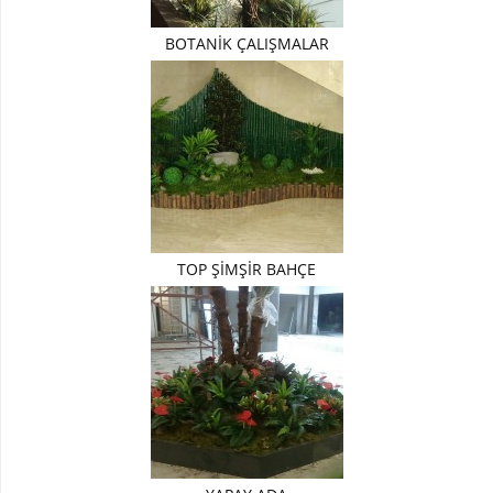
Yapay
BOTANİK ÇALIŞMALAR
Erik
Ağacı
Yapay
Limon
Ağacı
Yapay
Manolya
Ağaç
TOP ŞİMŞİR BAHÇE
Yapay
Şeftali
Ağacı
DİKEY
BAHÇELER