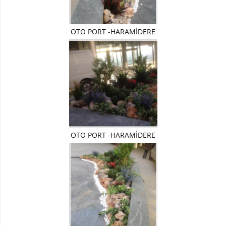
Devetabanı-
Monstera
OTO PORT -HARAMİDERE
Yapay
Dracena
Ağaç
Yapay
Hazan
Ağacı
Yapay
Kaktüsler
OTO PORT -HARAMİDERE
Yapay
Kraton
Bitkisi
Yapay
Palmiye
Ağacı
Yapay