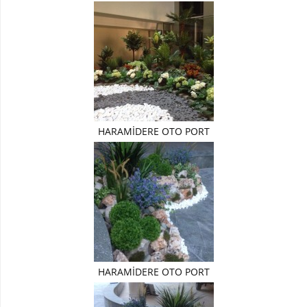
Çiçek
Yapay
Sarmaşık
YAPRAKLI
ÜRÜNLER
Yapay
Bambu
HARAMİDERE OTO PORT
Yapay
Zeytin
Dal
Yapay
Bitki
Dal
ürünler
HARAMİDERE OTO PORT
Yapay
terrerium