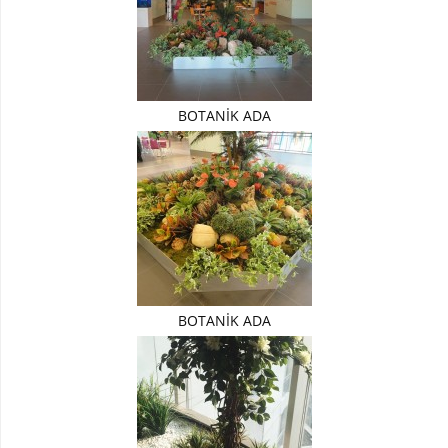
METAL
SAKSILAR
FİBER
SAKSILAR
BOTANİK ADA
ÇİÇEKLİ
-
MEYVELİ
AĞAÇ
Yapay
KİRAZ
Ağacı
Yapay
BOTANİK ADA
SAKURA
Ağaç
Yapay
MUZ
Ağacı