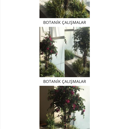
Yapay
Zeytin
Ağacı
BOTANİK ÇALIŞMALAR
Yapay
Zeytin
Dalı
Yapay
Wisterya
Ağaç
Yapay
PORTAKAL
BOTANİK ÇALIŞMALAR
Ağacı
Yapay
BEGONVİL
Ağacı
Yapay
ELMA
Ağacı