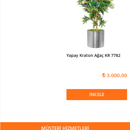
Paşakılıcı-
sansaverya
Yapay
Top
Şimşir
Şeflore
-
Schefflera
Yapay Kraton Ağaç KR 7782
Ağaç
YAPAY
ÇİÇEK
3.000,00
Yapay
Çiçekli
İNCELE
Bitki
Yapay
Buket
Çiçek
MÜŞTERİ HİZMETLERİ
Yapay