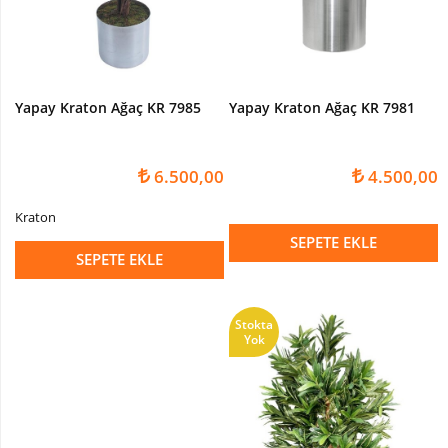
Devetabanı-
Monstera
Yapay
Dracena
Yapay Kraton Ağaç KR 7985
Yapay Kraton Ağaç KR 7981
Ağaç
Yapay
Hazan
6.500,00
4.500,00
Ağacı
Kraton
Yapay
SEPETE EKLE
Kaktüsler
SEPETE EKLE
Yapay
Kraton
Bitkisi
Stokta
Yok
Yapay
Palmiye
Ağacı
Yapay