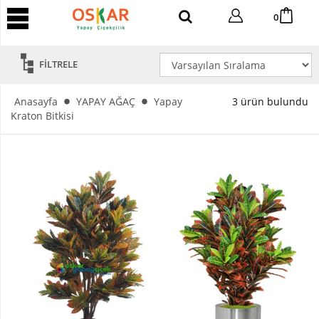
YAPAY
0
AĞAÇ
Yapay
FİLTRELE
Tropik
Ağaç
Anasayfa
YAPAY AĞAÇ
Yapay
3 ürün bulundu
Yapay
Kraton Bitkisi
Areka
Ağaç
Yapay
Benjamin
Ağaç
Yapay
Bambu
Yapay
Bonsai
Ağaç
Yapay