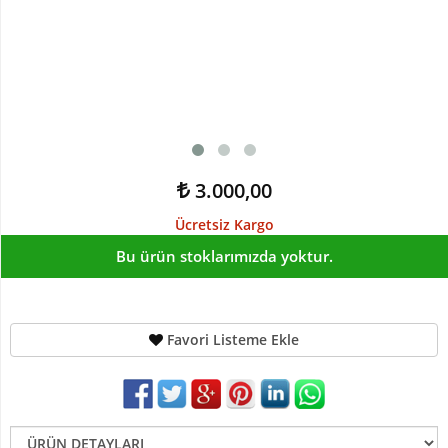
Devetabanı-
Monstera
Yapay
Dracena
Ağaç
Yapay
Hazan
3.000,00
Ağacı
Yapay
Ücretsiz Kargo
Kaktüsler
Bu ürün stoklarımızda yoktur.
Yapay
Kraton
Bitkisi
Favori Listeme Ekle
Yapay
Palmiye
Ağacı
Yapay