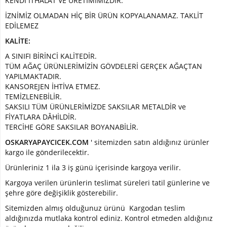
KENDİ İTHALAT VE ÜRETİMİMİZDİR.
Çiçek
İZNİMİZ OLMADAN HİÇ BİR ÜRÜN KOPYALANAMAZ. TAKLİT
EDİLEMEZ
Yapay
Sarmaşık
KALİTE:
A SINIFI BİRİNCİ KALİTEDİR.
YAPRAKLI
TÜM AĞAÇ ÜRÜNLERİMİZİN GÖVDELERİ GERÇEK AĞAÇTAN
ÜRÜNLER
YAPILMAKTADIR.
KANSOREJEN İHTİVA ETMEZ.
Yapay
TEMİZLENEBİLİR.
Bambu
SAKSILI TÜM ÜRÜNLERİMİZDE SAKSILAR METALDİR ve
Yapay
FİYATLARA DÂHİLDİR.
Zeytin
TERCİHE GÖRE SAKSILAR BOYANABİLİR.
Dal
OSKARYAPAYCICEK.COM
' sitemizden satın aldığınız ürünler
kargo ile gönderilecektir.
Yapay
Bitki
Ürünleriniz 1 ila 3 iş günü içerisinde kargoya verilir.
Kargoya verilen ürünlerin teslimat süreleri tatil günlerine ve
Dal
şehre göre değişiklik gösterebilir.
ürünler
Sitemizden almış olduğunuz ürünü Kargodan teslim
Yapay
aldığınızda mutlaka kontrol ediniz. Kontrol etmeden aldığınız
terrerium