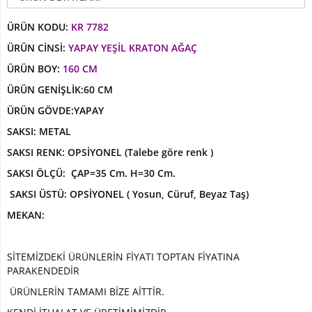
Paşakılıcı-
sansaverya
ÜRÜN KODU:
KR 7782
Yapay
ÜRÜN CİNSİ:
YAPAY YEŞİL KRATON AĞAÇ
Top
ÜRÜN BOY:
160 CM
Şimşir
ÜRÜN GENİŞLİK:60 CM
Şeflore
ÜRÜN GÖVDE:YAPAY
-
Schefflera
SAKSI: METAL
Ağaç
SAKSI RENK: OPSİYONEL (Talebe göre renk )
YAPAY
SAKSI ÖLÇÜ: ÇAP=35 Cm. H=30 Cm.
ÇİÇEK
SAKSI ÜSTÜ: OPSİYONEL ( Yosun, Cüruf, Beyaz Taş)
Yapay
MEKAN:
Çiçekli
Bitki
SİTEMİZDEKİ ÜRÜNLERİN FİYATI TOPTAN FİYATINA
Yapay
PARAKENDEDİR
Buket
Çiçek
ÜRÜNLERİN TAMAMI BİZE AİTTİR.
Yapay