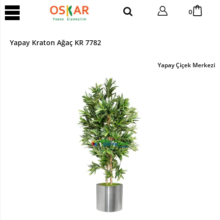
YAPAY
0
AĞAÇ
Yapay
Yapay Kraton Ağaç KR 7782
Tropik
Ağaç
Yapay Çiçek Merkezi
Yapay
Areka
Ağaç
Yapay
Benjamin
Ağaç
Yapay
Bambu
Yapay
Bonsai
Ağaç
Yapay