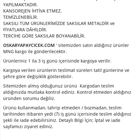
YAPILMAKTADIR.
Çiçek
KANSOREJEN İHTİVA ETMEZ.
TEMİZLENEBİLİR.
Yapay
SAKSILI TÜM ÜRÜNLERİMİZDE SAKSILAR METALDİR ve
Sarmaşık
FİYATLARA DÂHİLDİR.
YAPRAKLI
TERCİHE GÖRE SAKSILAR BOYANABİLİR.
ÜRÜNLER
OSKARYAPAYCICEK.COM
' sitemizden satın aldığınız ürünler
MNG kargo ile gönderilecektir.
Yapay
Bambu
Ürünleriniz 1 ila 3 iş günü içerisinde kargoya verilir.
Kargoya verilen ürünlerin teslimat süreleri tatil günlerine ve
Yapay
şehre göre değişiklik gösterebilir.
Zeytin
Dal
Sitemizden almış olduğunuz ürünü Kargodan teslim
aldığınızda mutlaka kontrol ediniz. Kontrol etmeden aldığınız
Yapay
üründen sorumu değiliz.
Bitki
Ürünü kullanmadan, tahrip etmeden / bozmadan, teslim
Dal
tarihinden itibaren yedi (7) iş günü içerisinde teslim aldığınız
ürünler
şekli ile iade edebilirsiniz. Detaylı Bilgi İçin; İptal ve iade
sayfamızı ziyaret ediniz.
Yapay
terrerium