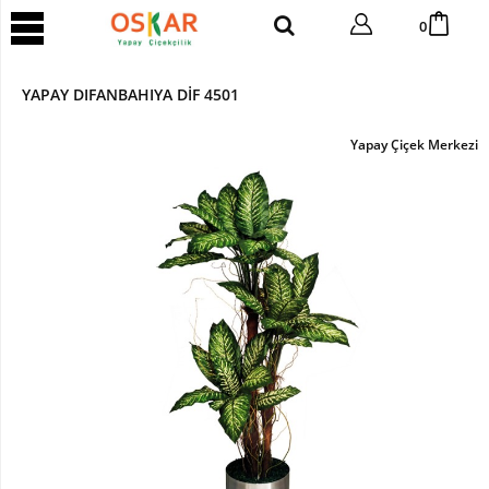
YAPAY
0
AĞAÇ
Yapay
YAPAY DIFANBAHIYA DİF 4501
Tropik
Ağaç
Yapay Çiçek Merkezi
Yapay
Areka
Ağaç
Yapay
Benjamin
Ağaç
Yapay
Bambu
Yapay
Bonsai
Ağaç
Yapay