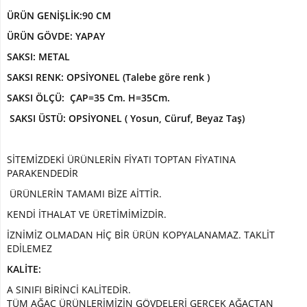
Paşakılıcı-
ÜRÜN GENİŞLİK:90 CM
sansaverya
ÜRÜN GÖVDE: YAPAY
Yapay
SAKSI: METAL
Top
Şimşir
SAKSI RENK: OPSİYONEL (Talebe göre renk )
Şeflore
SAKSI ÖLÇÜ: ÇAP=35 Cm. H=35Cm.
-
SAKSI ÜSTÜ: OPSİYONEL ( Yosun, Cüruf, Beyaz Taş)
Schefflera
Ağaç
SİTEMİZDEKİ ÜRÜNLERİN FİYATI TOPTAN FİYATINA
YAPAY
PARAKENDEDİR
ÇİÇEK
ÜRÜNLERİN TAMAMI BİZE AİTTİR.
Yapay
KENDİ İTHALAT VE ÜRETİMİMİZDİR.
Çiçekli
Bitki
İZNİMİZ OLMADAN HİÇ BİR ÜRÜN KOPYALANAMAZ. TAKLİT
EDİLEMEZ
Yapay
Buket
KALİTE:
Çiçek
A SINIFI BİRİNCİ KALİTEDİR.
TÜM AĞAÇ ÜRÜNLERİMİZİN GÖVDELERİ GERÇEK AĞAÇTAN
Yapay