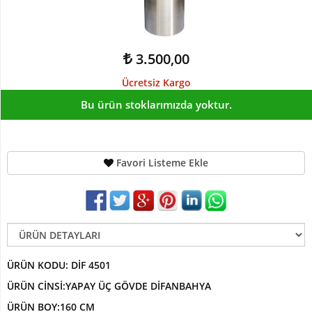
Devetabanı-
Monstera
Yapay
3.500,00
Dracena
Ağaç
Ücretsiz Kargo
Yapay
Bu ürün stoklarımızda yoktur.
Hazan
Ağacı
Yapay
Favori Listeme Ekle
Kaktüsler
Yapay
Kraton
Bitkisi
Yapay
Palmiye
ÜRÜN KODU: DİF 4501
Ağacı
ÜRÜN CİNSİ:YAPAY ÜÇ GÖVDE DİFANBAHYA
Yapay
ÜRÜN BOY:160 CM