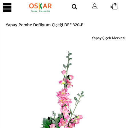
YAPAY
0
AĞAÇ
Yapay
Yapay Pembe Defilyum Çiçeği DEF 320-P
Tropik
Ağaç
Yapay Çiçek Merkezi
Yapay
Areka
Ağaç
Yapay
Benjamin
Ağaç
Yapay
Bambu
Yapay
Bonsai
Ağaç
Yapay