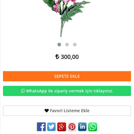
Devetabanı-
Monstera
Yapay
Dracena
Ağaç
Yapay
Hazan
300,00
Ağacı
Yapay
Kaktüsler
SEPETE EKLE
Yapay
Kraton
WhatsApp ile sipariş vermek için tıklayınız.
Bitkisi
Yapay
Favori Listeme Ekle
Palmiye
Ağacı
Yapay