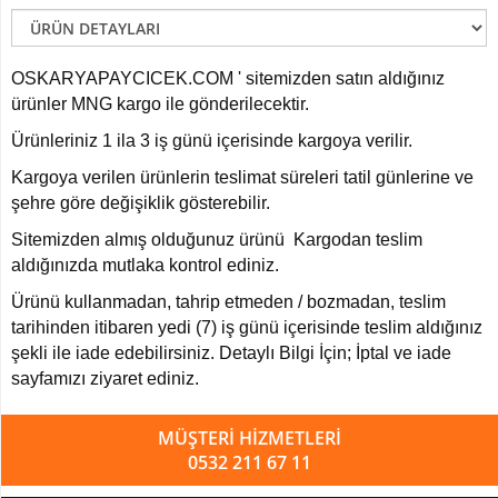
Paşakılıcı-
sansaverya
Yapay
OSKARYAPAYCICEK.COM ' sitemizden satın aldığınız
Top
ürünler MNG kargo ile gönderilecektir.
Şimşir
Ürünleriniz 1 ila 3 iş günü içerisinde kargoya verilir.
Şeflore
-
Kargoya verilen ürünlerin teslimat süreleri tatil günlerine ve
Schefflera
şehre göre değişiklik gösterebilir.
Ağaç
Sitemizden almış olduğunuz ürünü Kargodan teslim
YAPAY
aldığınızda mutlaka kontrol ediniz.
ÇİÇEK
Ürünü kullanmadan, tahrip etmeden / bozmadan, teslim
Yapay
tarihinden itibaren yedi (7) iş günü içerisinde teslim aldığınız
Çiçekli
şekli ile iade edebilirsiniz. Detaylı Bilgi İçin; İptal ve iade
Bitki
sayfamızı ziyaret ediniz.
Yapay
Buket
MÜŞTERİ HİZMETLERİ
Çiçek
0532 211 67 11
Yapay