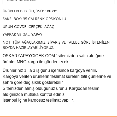
Paşakılıcı-
sansaverya
ÜRÜN EN BOY ÖLÇÜSÜ: 180 cm
Yapay
SAKSI BOY: 35 CM RENK OPSİYONLU
Top
ÜRÜN GÖVDE: GERÇEK AĞAÇ
Şimşir
YAPRAK VE DAL: YAPAY
Şeflore
-
NOT: TÜM AĞAÇLARIMIZI SİPARİŞ VE TALEBE GÖRE İSTENİLEN
Schefflera
BOYDA HAZIRLAYABİLİYORUZ.
Ağaç
OSKARYAPAYCICEK.COM ' sitemizden satın aldığınız
YAPAY
ürünler MNG kargo ile gönderilecektir.
ÇİÇEK
Ürünleriniz 1 ila 3 iş günü içerisinde kargoya verilir.
Kargoya verilen ürünlerin teslimat süreleri tatil günlerine ve
Yapay
Çiçekli
şehre göre değişiklik gösterebilir.
Bitki
Sitemizden almış olduğunuz ürünü Kargodan teslim
aldığınızda mutlaka kontrol ediniz.
Yapay
İstanbul içine kargosuz teslimat yapılır.
Buket
Çiçek
Yapay