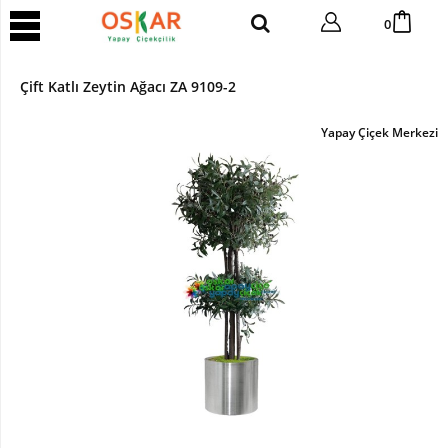
YAPAY
0
AĞAÇ
Yapay
Çift Katlı Zeytin Ağacı ZA 9109-2
Tropik
Ağaç
Yapay Çiçek Merkezi
Yapay
Areka
Ağaç
Yapay
Benjamin
Ağaç
Yapay
Bambu
Yapay
Bonsai
Ağaç
Yapay