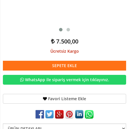
Devetabanı-
Monstera
Yapay
Dracena
Ağaç
7.500,00
Yapay
Hazan
Ücretsiz Kargo
Ağacı
Yapay
SEPETE EKLE
Kaktüsler
WhatsApp ile sipariş vermek için tıklayınız.
Yapay
Kraton
Bitkisi
Favori Listeme Ekle
Yapay
Palmiye
Ağacı
Yapay