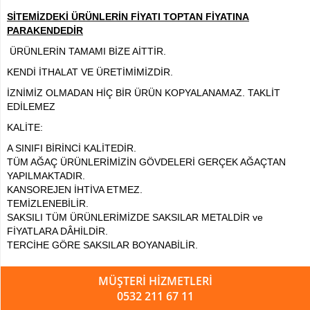
Paşakılıcı-
SİTEMİZDEKİ ÜRÜNLERİN FİYATI TOPTAN FİYATINA
sansaverya
PARAKENDEDİR
Yapay
ÜRÜNLERİN TAMAMI BİZE AİTTİR.
Top
Şimşir
KENDİ İTHALAT VE ÜRETİMİMİZDİR.
İZNİMİZ OLMADAN HİÇ BİR ÜRÜN KOPYALANAMAZ. TAKLİT
Şeflore
EDİLEMEZ
-
Schefflera
KALİTE:
Ağaç
A SINIFI BİRİNCİ KALİTEDİR.
TÜM AĞAÇ ÜRÜNLERİMİZİN GÖVDELERİ GERÇEK AĞAÇTAN
YAPAY
YAPILMAKTADIR.
ÇİÇEK
KANSOREJEN İHTİVA ETMEZ.
Yapay
TEMİZLENEBİLİR.
Çiçekli
SAKSILI TÜM ÜRÜNLERİMİZDE SAKSILAR METALDİR ve
Bitki
FİYATLARA DÂHİLDİR.
TERCİHE GÖRE SAKSILAR BOYANABİLİR.
Yapay
Buket
MÜŞTERİ HİZMETLERİ
Çiçek
0532 211 67 11
Yapay