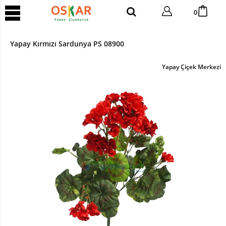
YAPAY
0
AĞAÇ
Yapay
Yapay Kırmızı Sardunya PS 08900
Tropik
Ağaç
Yapay Çiçek Merkezi
Yapay
Areka
Ağaç
Yapay
Benjamin
Ağaç
Yapay
Bambu
Yapay
Bonsai
Ağaç
Yapay