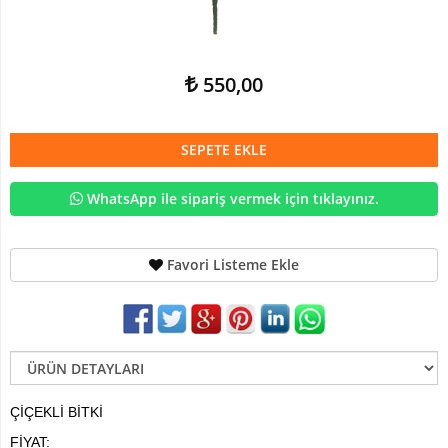
Devetabanı-
Monstera
Yapay
550,00
Dracena
Ağaç
Yapay
SEPETE EKLE
Hazan
Ağacı
WhatsApp ile sipariş vermek için tıklayınız.
Yapay
Kaktüsler
Favori Listeme Ekle
Yapay
Kraton
Bitkisi
Yapay
Palmiye
Ağacı
ÇİÇEKLİ BİTKİ
Yapay
FİYAT: