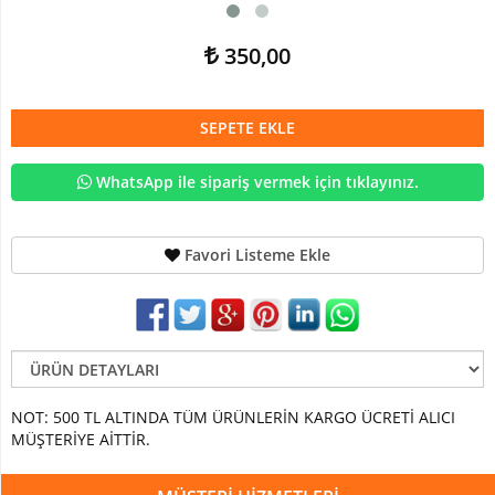
Devetabanı-
Monstera
350,00
Yapay
Dracena
Ağaç
SEPETE EKLE
Yapay
WhatsApp ile sipariş vermek için tıklayınız.
Hazan
Ağacı
Yapay
Favori Listeme Ekle
Kaktüsler
Yapay
Kraton
Bitkisi
Yapay
Palmiye
NOT: 500 TL ALTINDA TÜM ÜRÜNLERİN KARGO ÜCRETİ ALICI
Ağacı
MÜŞTERİYE AİTTİR.
Yapay