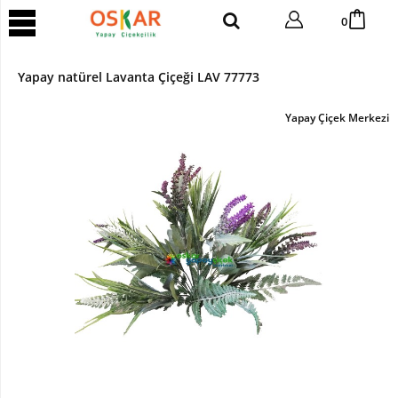
YAPAY
0
AĞAÇ
Yapay
Yapay natürel Lavanta Çiçeği LAV 77773
Tropik
Ağaç
Yapay Çiçek Merkezi
Yapay
Areka
Ağaç
Yapay
Benjamin
Ağaç
Yapay
Bambu
Yapay
Bonsai
Ağaç
Yapay